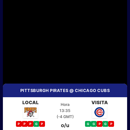
PITTSBURGH PIRATES @ CHICAGO CUBS
LOCAL
VISITA
Hora
13:35
(-4 GMT)
P
P
P
G
P
G
G
P
G
P
o/u