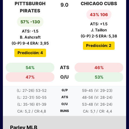
PITTSBURGH
CHICAGO CUBS
9.0
PIRATES
43% 106
57% -130
ATS: +1.5
J. Taillon
ATS: -1.5
(G-P) 2-5 ERA: 5,38
B. Ashcraft
(G-P) 9-4 ERA: 3,95
Predicción: 2
Predicción: 4
ATS
54%
46%
O/U
47%
53%
G/P
(L: 27-26) 53-52
59-45 (V: 29-23)
ATS
(L: 22-31) 50-55
48-56 (V: 28-24)
O/U
(L: 35-16) 61-39
53-48 (V: 26-24)
RUNS
CA: 5,2 / CR:4,8
CA: 5,1 / CR: 4,4
Parley MLB