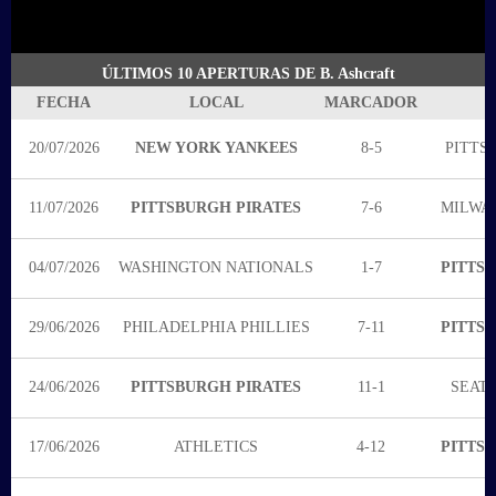
ÚLTIMOS 10 APERTURAS DE B. Ashcraft
FECHA
LOCAL
MARCADOR
20/07/2026
NEW YORK YANKEES
8-5
PITTS
11/07/2026
PITTSBURGH PIRATES
7-6
MILWA
04/07/2026
WASHINGTON NATIONALS
1-7
PITTS
29/06/2026
PHILADELPHIA PHILLIES
7-11
PITTS
24/06/2026
PITTSBURGH PIRATES
11-1
SEAT
17/06/2026
ATHLETICS
4-12
PITTS