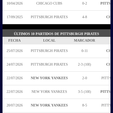
10/04/2026
CHICAGO CUBS
0-2
PITTS
17/09/2025
PITTSBURGH PIRATES
4-8
CHI
ÚLTIMOS 10 PARTIDOS DE PITTSBURGH PIRATES
FECHA
LOCAL
MARCADOR
25/07/2026
PITTSBURGH PIRATES
0-11
CHI
24/07/2026
PITTSBURGH PIRATES
2-3 (10I)
CHI
22/07/2026
NEW YORK YANKEES
2-0
PITTS
22/07/2026
NEW YORK YANKEES
3-5 (10I)
PITTS
20/07/2026
NEW YORK YANKEES
8-5
PITTS