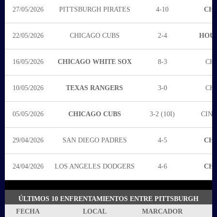
27/05/2026
PITTSBURGH PIRATES
4-10
CHI
22/05/2026
CHICAGO CUBS
2-4
HOUS
16/05/2026
CHICAGO WHITE SOX
8-3
CH
10/05/2026
TEXAS RANGERS
3-0
CH
05/05/2026
CHICAGO CUBS
3-2 (10I)
CINC
29/04/2026
SAN DIEGO PADRES
4-5
CHI
24/04/2026
LOS ANGELES DODGERS
4-6
CHI
ÚLTIMOS 10 ENFRENTAMIENTOS ENTRE PITTSBURGH
PIRATES VS CHICAGO CUBS
FECHA
LOCAL
MARCADOR