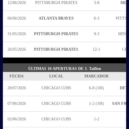
12/06/2026
PITTSBURGH PIRATES
3-8
MIA
06/06/2026
ATLANTA BRAVES
6-3
PITTS
31/05/2026
PITTSBURGH PIRATES
9-3
MINN
26/05/2026
PITTSBURGH PIRATES
12-1
CH
ÚLTIMAS 10 APERTURAS DE J. Taillon
FECHA
LOCAL
MARCADOR
20/07/2026
CHICAGO CUBS
6-8 (10I)
DET
07/06/2026
CHICAGO CUBS
1-2 (10I)
SAN FR
02/06/2026
CHICAGO CUBS
1-2
A