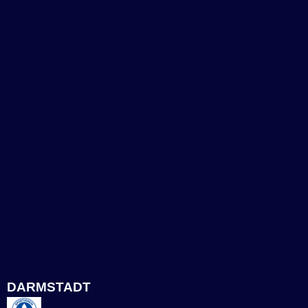
DARMSTADT