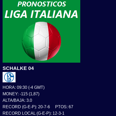
SCHALKE 04
HORA: 09:30 (-4 GMT)
MONEY: -115 (1,87)
ALTA/BAJA: 3.0
RECORD (G-E-P): 20-7-6 PTOS: 67
RECORD LOCAL (G-E-P): 12-3-1