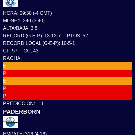
HORA: 09:30 (-4 GMT)
MONEY: 240 (3,40)
ALTA/BAJA: 3.5
RECORD (G-E-P): 13-13-7 PTOS: 52
RECORD LOCAL (G-E-P): 10-5-1
GF: 57 GC: 43
RACHA:
E
P
E
P
P
PREDICCIÓN: 1
PADERBORN
EMPATE: 316 (4,16)