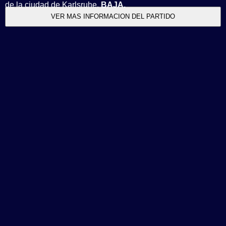
de la ciudad de Karlsruhe.
BAJA.
VER MAS INFORMACION DEL PARTIDO