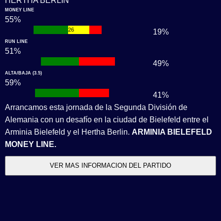
HERTHA BERLIN
MONEY LINE
55%
1
26
1
19%
RUN LINE
51%
1
1
49%
ALTA/BAJA (3.5)
59%
1
1
41%
Arrancamos esta jornada de la Segunda División de
Alemania con un desafío en la ciudad de Bielefeld entre el
Arminia Bielefeld y el Hertha Berlin.
ARMINIA BIELEFELD
MONEY LINE.
VER MAS INFORMACION DEL PARTIDO