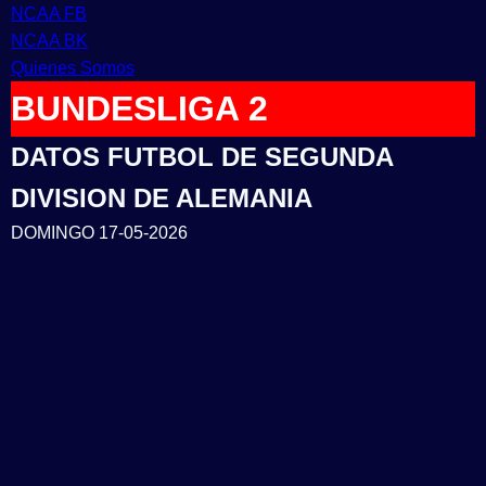
NCAA FB
NCAA BK
Quienes Somos
BUNDESLIGA 2
DATOS FUTBOL DE SEGUNDA
DIVISION DE ALEMANIA
DOMINGO 17-05-2026