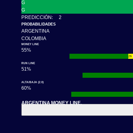
G
G
PREDICCIÓN: 2
PROBABILIDADES
ARGENTINA
COLOMBIA
MONEY LINE
55%
1
26
RUN LINE
51%
1
ALTA/BAJA (2.0)
60%
1
ARGENTINA MONEY LINE.