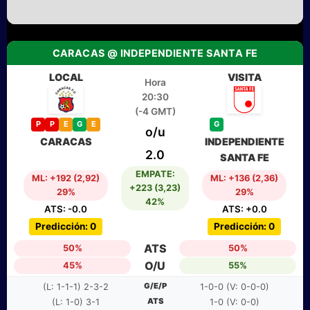
CARACAS @ INDEPENDIENTE SANTA FE
LOCAL
VISITA
Hora
20:30
(-4 GMT)
P
P
E
G
E
G
o/u
CARACAS
INDEPENDIENTE
2.0
SANTA FE
EMPATE:
ML: +192 (2,92)
ML: +136 (2,36)
+223 (3,23)
29%
29%
42%
ATS: -0.0
ATS: +0.0
Predicción: 0
Predicción: 0
ATS
50%
50%
O/U
45%
55%
G/E/P
(L: 1-1-1) 2-3-2
1-0-0 (V: 0-0-0)
ATS
(L: 1-0) 3-1
1-0 (V: 0-0)