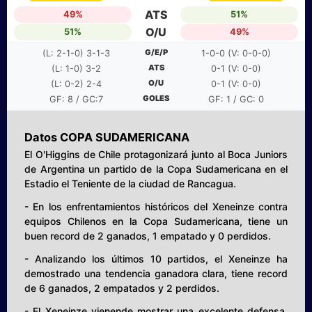
ATS
49%
51%
O/U
51%
49%
G/E/P
(L: 2-1-0) 3-1-3
1-0-0 (V: 0-0-0)
ATS
(L: 1-0) 3-2
0-1 (V: 0-0)
O/U
(L: 0-2) 2-4
0-1 (V: 0-0)
GOLES
GF: 8 / GC:7
GF: 1 / GC: 0
Datos COPA SUDAMERICANA
El O'Higgins de Chile protagonizará junto al Boca Juniors
de Argentina un partido de la Copa Sudamericana en el
Estadio el Teniente de la ciudad de Rancagua.
- En los enfrentamientos históricos del Xeneinze contra
equipos Chilenos en la Copa Sudamericana, tiene un
buen record de 2 ganados, 1 empatado y 0 perdidos.
- Analizando los últimos 10 partidos, el Xeneinze ha
demostrado una tendencia ganadora clara, tiene record
de 6 ganados, 2 empatados y 2 perdidos.
- El Xeneinze vienende mostrar una excelente defensa,