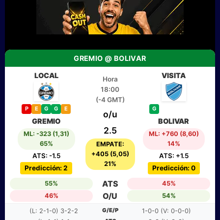
GREMIO @ BOLIVAR
LOCAL
VISITA
Hora
18:00
(-4 GMT)
P
E
G
G
E
G
o/u
GREMIO
BOLIVAR
2.5
ML: -323 (1,31)
ML: +760 (8,60)
65%
14%
EMPATE:
+405 (5,05)
ATS: -1.5
ATS: +1.5
21%
Predicción: 2
Predicción: 0
ATS
55%
45%
O/U
46%
54%
G/E/P
(L: 2-1-0) 3-2-2
1-0-0 (V: 0-0-0)