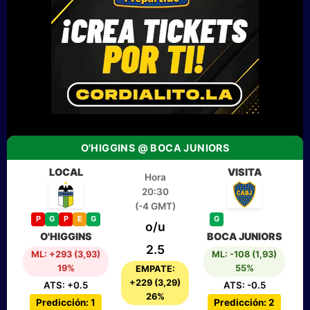
O'HIGGINS @ BOCA JUNIORS
LOCAL
VISITA
Hora
20:30
(-4 GMT)
P
G
P
E
G
G
o/u
O'HIGGINS
BOCA JUNIORS
2.5
ML: +293 (3,93)
ML: -108 (1,93)
19%
55%
EMPATE:
+229 (3,29)
ATS: +0.5
ATS: -0.5
26%
Predicción: 1
Predicción: 2