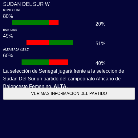
SUDAN DEL SUR W
MONEY LINE
80%
1
1
20%
RUN LINE
49%
1
1
51%
ALTA/BAJA (133.5)
60%
1
1
40%
La selección de Senegal jugará frente a la selección de
Sudan Del Sur un partido del campeonato Africano de
Baloncesto Femenino.
ALTA.
VER MAS INFORMACION DEL PARTIDO