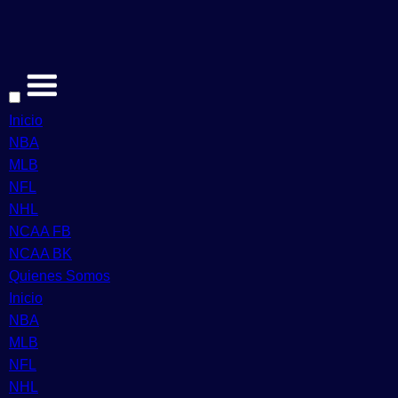
Inicio
NBA
MLB
NFL
NHL
NCAA FB
NCAA BK
Quienes Somos
Inicio
NBA
MLB
NFL
NHL