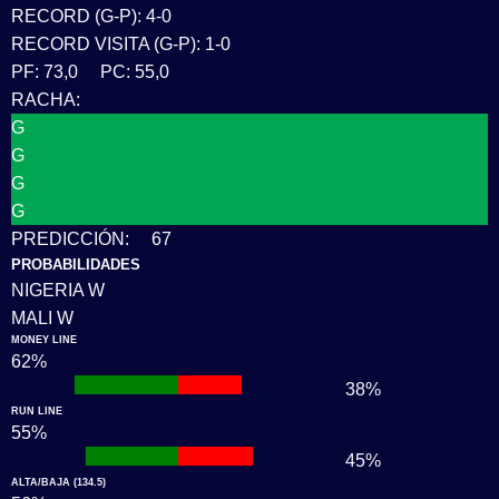
RECORD (G-P): 4-0
RECORD VISITA (G-P): 1-0
PF: 73,0 PC: 55,0
RACHA:
G
G
G
G
PREDICCIÓN: 67
PROBABILIDADES
NIGERIA W
MALI W
MONEY LINE
62%
1
1
38%
RUN LINE
55%
1
1
45%
ALTA/BAJA (134.5)