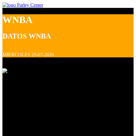
WNBA
DATOS WNBA
MIERCOLES 29-07-2026
DALLAS WINGS W @ ATLANTA DREAM W
LOCAL
G
P
G
G
G
DALLAS WINGS W
45% -123
ATS: -2.0
Predicción: 85
Hora
20:00