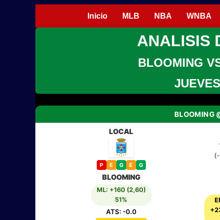
Inicio
MLB
NBA
WNBA
ANALISIS 
BLOOMING V
JUEVES 
BLOOMING 
LOCAL
(
P
E
G
E
G
BLOOMING
ML: +160 (2,60)
51%
E
+2
ATS: -0.0