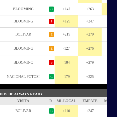
BLOOMING
+147
+263
+14
G
BLOOMING
+129
+247
+16
P
BOLIVAR
+219
+279
-112
E
BLOOMING
-127
+276
+26
E
BLOOMING
-104
+279
+20
P
NACIONAL POTOSI
-179
+325
+33
G
IDOS DE ALWAYS READY
VISITA
R
ML LOCAL
EMPATE
ML VIS
BOLIVAR
+110
+247
+19
G