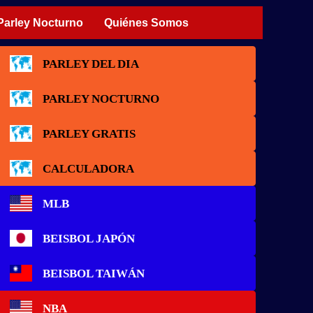
Parley Nocturno
Quiénes Somos
PARLEY DEL DIA
PARLEY NOCTURNO
PARLEY GRATIS
CALCULADORA
MLB
BEISBOL JAPÓN
BEISBOL TAIWÁN
NBA