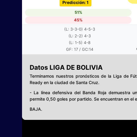
Predicción: 1
51%
45%
(L: 3-3-0) 4-5-3
(L: 2-2) 4-3
(L: 1-5) 4-8
GF: 17 / GC:14
Datos LIGA DE BOLIVIA
Terminamos nuestros pronósticos de la Liga de Fútb
Ready en la ciudad de Santa Cruz.
- La línea defensiva del Banda Roja demuestra un
permite 0,50 goles por partido. Se encuentran en el
BAJA.