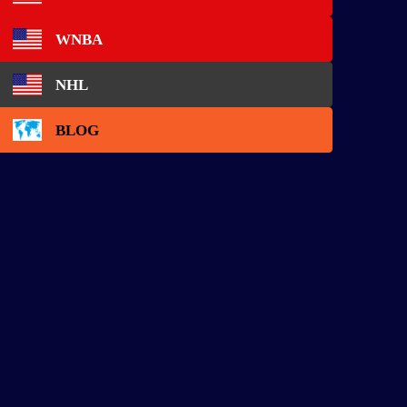
WNBA
NHL
BLOG