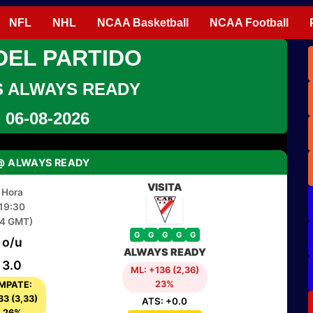
NFL
NHL
NCAA Basketball
NCAA Football
DEL PARTIDO
S ALWAYS READY
06-08-2026
@ ALWAYS READY
VISITA
Hora
19:30
-4 GMT)
G
G
G
G
G
o/u
ALWAYS READY
3.0
ML: +136 (2,36)
23%
MPATE:
33 (3,33)
ATS: +0.0
26%