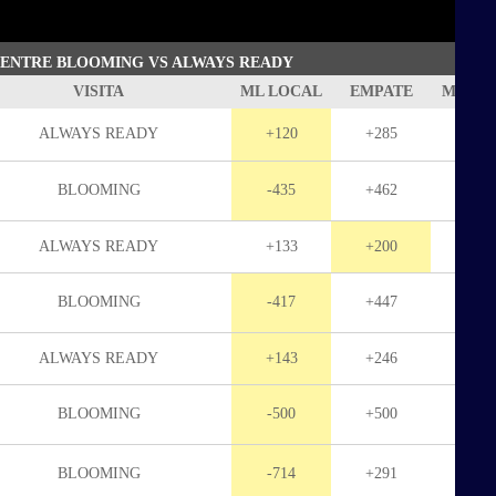
 ENTRE BLOOMING VS ALWAYS READY
VISITA
ML LOCAL
EMPATE
ML VIS
ALWAYS READY
+120
+285
+17
BLOOMING
-435
+462
+97
ALWAYS READY
+133
+200
+21
BLOOMING
-417
+447
+95
ALWAYS READY
+143
+246
+15
BLOOMING
-500
+500
+87
BLOOMING
-714
+291
+39