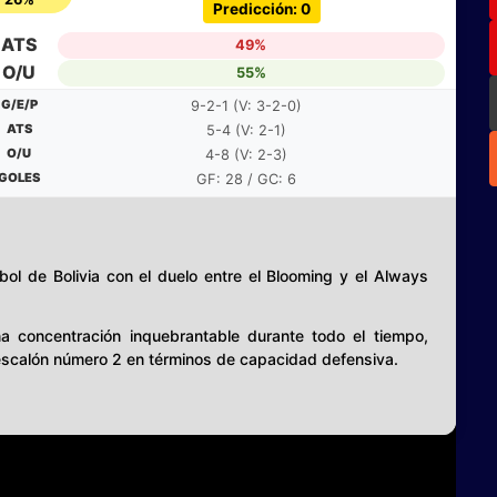
Predicción: 0
ATS
49%
O/U
55%
G/E/P
9-2-1 (V: 3-2-0)
ATS
5-4 (V: 2-1)
O/U
4-8 (V: 2-3)
GOLES
GF: 28 / GC: 6
ol de Bolivia con el duelo entre el Blooming y el Always
a concentración inquebrantable durante todo el tiempo,
 escalón número 2 en términos de capacidad defensiva.