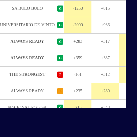
SA BULO BULO
-1250
+815
+167
G
UNIVERSITARIO DE VINTO
-2000
+936
+242
G
ALWAYS READY
+283
+317
-143
G
ALWAYS READY
+359
+387
-208
G
THE STRONGEST
-161
+312
+31
P
ALWAYS READY
+235
+280
-118
E
NACIONAL POTOSI
-213
+348
+40
G
ALWAYS READY
+164
+267
+119
G