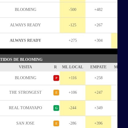
BLOOMING
-500
+482
+106
ALWAYS READY
-125
+267
+27
ALWAYS READY
+275
+304
-139
RTIDOS DE BLOOMING
VISITA
R
ML LOCAL
EMPATE
ML VIS
BLOOMING
+116
+258
+17
P
THE STRONGEST
+106
+247
+20
E
REAL TOMAYAPO
-244
+349
+48
G
SAN JOSE
-286
+396
+55
E