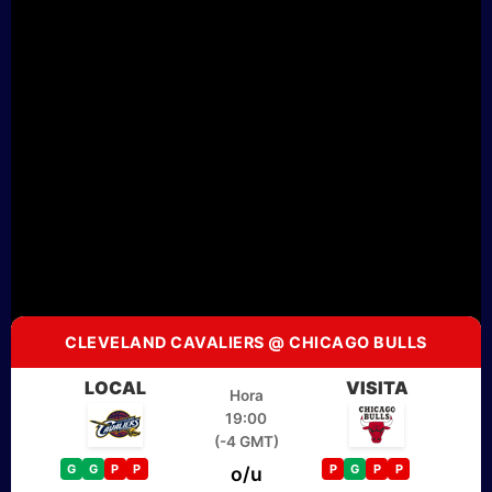
CLEVELAND CAVALIERS @ CHICAGO BULLS
LOCAL
VISITA
Hora
19:00
(-4 GMT)
G
G
P
P
P
G
P
P
o/u