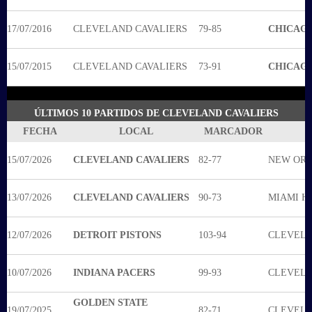
17/07/2016
CLEVELAND CAVALIERS
79-85
CHICAGO
15/07/2015
CLEVELAND CAVALIERS
73-91
CHICAGO
ÚLTIMOS 10 PARTIDOS DE CLEVELAND CAVALIERS
FECHA
LOCAL
MARCADOR
15/07/2026
CLEVELAND CAVALIERS
82-77
NEW ORL
13/07/2026
CLEVELAND CAVALIERS
90-73
MIAMI H
12/07/2026
DETROIT PISTONS
103-94
CLEVELA
10/07/2026
INDIANA PACERS
99-93
CLEVELA
GOLDEN STATE
19/07/2025
82-71
CLEVELA