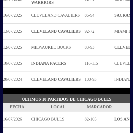
WARRIORS
16/07/2025
CLEVELAND CAVALIERS
86-94
SACRAM
13/07/2025
CLEVELAND CAVALIERS
92-72
MIAMI H
12/07/2025
MILWAUKEE BUCKS
83-93
CLEVELA
10/07/2025
INDIANA PACERS
116-115
CLEVELA
20/07/2024
CLEVELAND CAVALIERS
100-93
INDIANA
ÚLTIMOS 10 PARTIDOS DE CHICAGO BULLS
FECHA
LOCAL
MARCADOR
16/07/2026
CHICAGO BULLS
82-105
LOS ANG