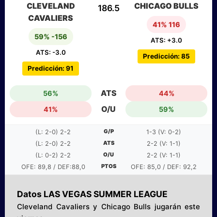
CLEVELAND
CHICAGO BULLS
186.5
CAVALIERS
41% 116
59% -156
ATS: +3.0
ATS: -3.0
Predicción: 85
Predicción: 91
ATS
56%
44%
O/U
41%
59%
G/P
(L: 2-0) 2-2
1-3 (V: 0-2)
ATS
(L: 2-0) 2-2
2-2 (V: 1-1)
O/U
(L: 0-2) 2-2
2-2 (V: 1-1)
PTOS
OFE: 89,8 / DEF:88,0
OFE: 85,0 / DEF: 92,2
Datos LAS VEGAS SUMMER LEAGUE
Cleveland Cavaliers y Chicago Bulls jugarán este