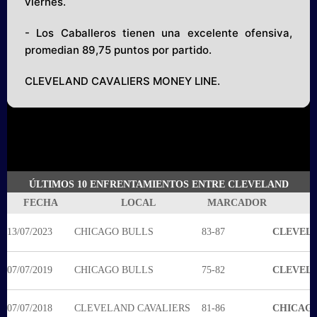
viernes.
- Los Caballeros tienen una excelente ofensiva,
promedian 89,75 puntos por partido.
CLEVELAND CAVALIERS MONEY LINE.
ÚLTIMOS 10 ENFRENTAMIENTOS ENTRE CLEVELAND
CAVALIERS VS CHICAGO BULLS
FECHA
LOCAL
MARCADOR
13/07/2023
CHICAGO BULLS
83-87
CLEVELA
07/07/2019
CHICAGO BULLS
75-82
CLEVELA
07/07/2018
CLEVELAND CAVALIERS
81-86
CHICAGO