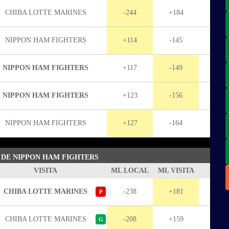
CHIBA LOTTE MARINES
-244
+184
-
NIPPON HAM FIGHTERS
+114
-145
+
NIPPON HAM FIGHTERS
+117
-149
-
NIPPON HAM FIGHTERS
+123
-156
+
NIPPON HAM FIGHTERS
+127
-164
+
S DE NIPPON HAM FIGHTERS
VISITA
ML LOCAL
ML VISITA
A
CHIBA LOTTE MARINES
-238
+181
P
+
CHIBA LOTTE MARINES
-208
+159
G
-