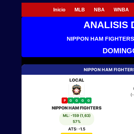
Inicio
MLB
NBA
WNBA
ANALISIS 
NIPPON HAM FIGHTERS
DOMINGO
NIPPON HAM FIGHTER
LOCAL
(
P
G
G
G
G
NIPPON HAM FIGHTERS
ML: -159 (1,63)
57%
ATS: -1.5