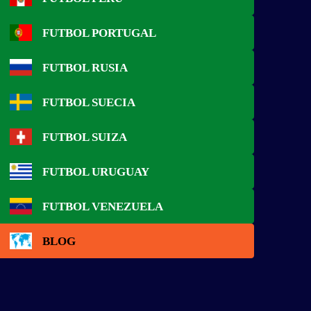
u7.0
SI
1.5
3-0
FUTBOL PORTUGAL
o6.5
SI
1.5
3-1
FUTBOL RUSIA
o7.0
NO
FUTBOL SUECIA
1.5
0-4
u6.5
NO
FUTBOL SUIZA
1.5
0-2
o7.0
NO
FUTBOL URUGUAY
1.5
3-3
FUTBOL VENEZUELA
TS
O/U
5 INNINGS
SI/NO
ANO
BLOG
p8.0
NO
1.5
3-1
u8.0
NO
1.5
5-0