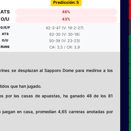
Predicción: 5
ATS
46%
O/U
43%
G/E/P
42-3-47 (V: 19-2-27)
ATS
62-30 (V: 30-18)
O/U
50-39 (V: 23-23)
RUNS
CA: 3,5 / CR: 3,9
arines se desplazan al Sapporo Dome para medirse a los
tidos que han jugado.
os por las casas de apuestas, ha ganado 48 de los 81
 juegan en casa, promedian 4,65 carreras anotadas por