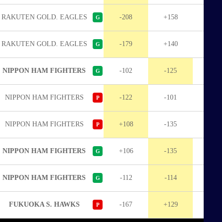
RAKUTEN GOLD. EAGLES
-208
+158
G
-
RAKUTEN GOLD. EAGLES
-179
+140
G
+
NIPPON HAM FIGHTERS
-102
-125
G
-
NIPPON HAM FIGHTERS
-122
-101
P
+
NIPPON HAM FIGHTERS
+108
-135
P
+
NIPPON HAM FIGHTERS
+106
-135
G
-
NIPPON HAM FIGHTERS
-112
-114
G
-
FUKUOKA S. HAWKS
-167
+129
P
+