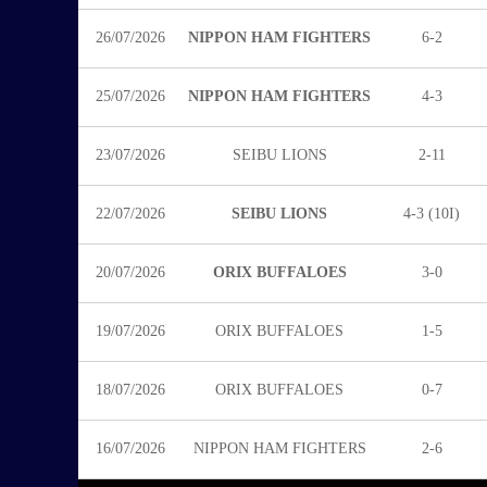
26/07/2026
NIPPON HAM FIGHTERS
6-2
25/07/2026
NIPPON HAM FIGHTERS
4-3
23/07/2026
SEIBU LIONS
2-11
22/07/2026
SEIBU LIONS
4-3 (10I)
20/07/2026
ORIX BUFFALOES
3-0
19/07/2026
ORIX BUFFALOES
1-5
18/07/2026
ORIX BUFFALOES
0-7
16/07/2026
NIPPON HAM FIGHTERS
2-6