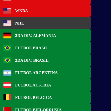
WNBA
NHL
2DA DIV. ALEMANIA
FUTBOL BRASIL
2DA DIV. BRASIL
FUTBOL ARGENTINA
FUTBOL AUSTRIA
FUTBOL BELGICA
FUTBOL BIELORRUSIA