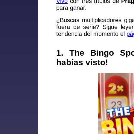
Vivo
con tres títulos de
Prag
para ganar.
¿Buscas multiplicadores gi
fuera de serie? Sigue ley
tendencia del momento el
pá
1. The Bingo Spo
habías visto!