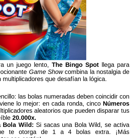
ra un juego lento,
The Bingo Spot
llega para
mocionante
Game Show
combina la nostalgia de
n multiplicadores que desafían la lógica.
ncillo: las bolas numeradas deben coincidir con
 viene lo mejor: en cada ronda, cinco
Números
tiplicadores aleatorios que pueden disparar tus
eíble
20.000x.
 Bola Wild:
Si sacas una Bola Wild, se activa
ue te otorga de 1 a 4 bolas extra. ¡Más