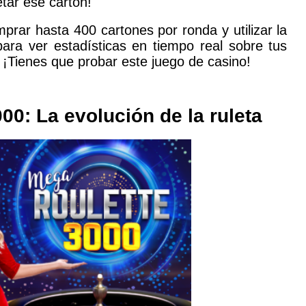
tar ese cartón!
rar hasta 400 cartones por ronda y utilizar la
ra ver estadísticas en tiempo real sobre tus
 ¡Tienes que probar este juego de casino!
00: La evolución de la ruleta