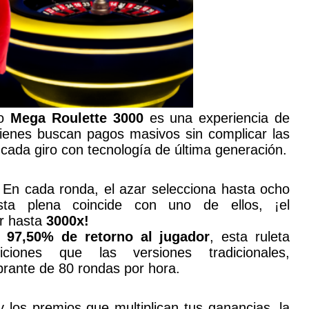
ro
Mega Roulette 3000
es una experiencia de
uienes buscan pagos masivos sin complicar las
 cada giro con tecnología de última generación.
En cada ronda, el azar selecciona hasta ocho
ta plena coincide con uno de ellos, ¡el
ar hasta
3000x!
n
97,50% de retorno al jugador
, esta ruleta
ciones que las versiones tradicionales,
brante de 80 rondas por hora.
y los premios que multiplican tus ganancias, la