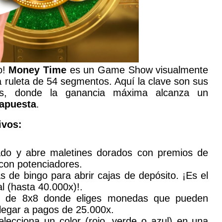
o!
Money Time
es un Game Show visualmente
 ruleta de 54 segmentos. Aquí la clave son sus
s, donde la ganancia máxima alcanza un
 apuesta
.
ivos:
do y abre maletines dorados con premios de
 con potenciadores.
s de bingo para abrir cajas de depósito. ¡Es el
l (hasta 40.000x)!.
 de 8x8 donde eliges monedas que pueden
 llegar a pagos de 25.000x.
lecciona un color (rojo, verde o azul) en una