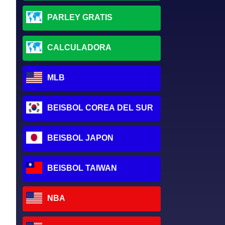
PARLEY GRATIS
CALCULADORA
MLB
BEISBOL COREA DEL SUR
BEISBOL JAPON
BEISBOL TAIWAN
NBA