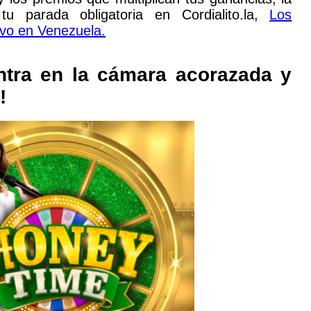
u parada obligatoria en Cordialito.la,
Los
vo en Venezuela.
ntra en la cámara acorazada y
!