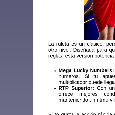
La ruleta es un clásico, pe
otro nivel. Diseñada para q
reglas, esta versión potencia
Mega Lucky Numbers:
números. Si tu apues
multiplicador puede lleg
RTP Superior:
Con u
ofrece mejores condi
manteniendo un ritmo vi
Si te gusta la acción rápida 