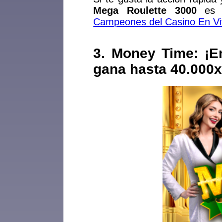
Mega Roulette 3000
es t
Campeones del Casino En Vi
3. Money Time: ¡E
gana hasta 40.000x